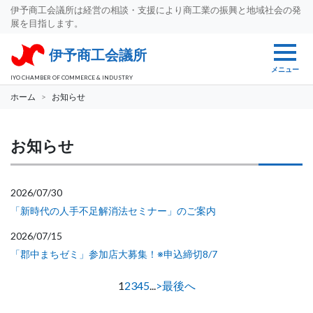
伊予商工会議所は経営の相談・支援により商工業の振興と地域社会の発
展を目指します。
伊予商工会議所
メニュー
IYO CHAMBER OF COMMERCE & INDUSTRY
ホーム
お知らせ
お知らせ
2026/07/30
「新時代の人手不足解消法セミナー」のご案内
2026/07/15
「郡中まちゼミ」参加店大募集！※申込締切8/7
1
2
3
4
5
...
>
最後へ