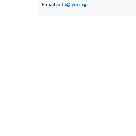
E-mail :
info@iyocci.jp