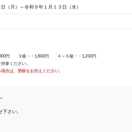
１日（月）～令和９年１月１３日（水）
000円 ３級・・1,800円 ４～６級・・1,200円
ご持参ください。
ある場合は、受験をお控えください。
へ
せ下さい。