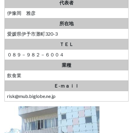
代表者
伊豫岡 雅彦
所在地
愛媛県伊予市灘町320-3
ＴＥＬ
０８９－９８２－６００４
業種
飲食業
Ｅ-ｍａｉｌ
risk@mub.biglobe.ne.jp