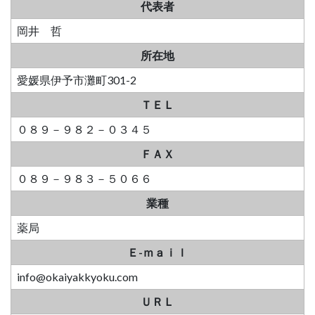
代表者
岡井 哲
所在地
愛媛県伊予市灘町301-2
ＴＥＬ
０８９－９８２－０３４５
ＦＡＸ
０８９－９８３－５０６６
業種
薬局
Ｅ-ｍａｉｌ
info@okaiyakkyoku.com
ＵＲＬ