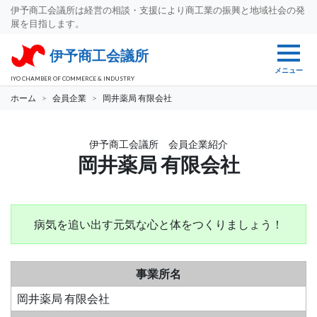
伊予商工会議所は経営の相談・支援により商工業の振興と地域社会の発
展を目指します。
伊予商工会議所
メニュー
IYO CHAMBER OF COMMERCE & INDUSTRY
ホーム
会員企業
岡井薬局 有限会社
伊予商工会議所 会員企業紹介
岡井薬局 有限会社
病気を追い出す元気な心と体をつくりましょう！
事業所名
岡井薬局 有限会社